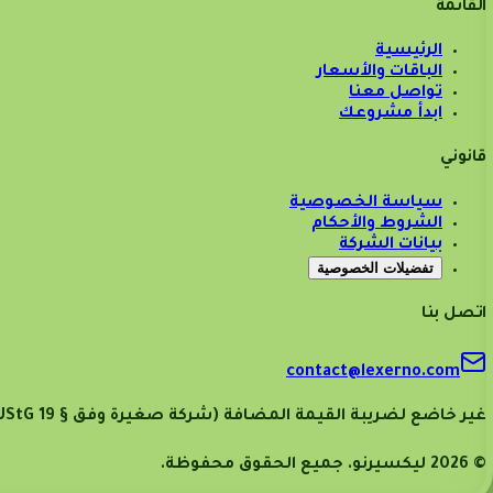
القائمة
الرئيسية
الباقات والأسعار
تواصل معنا
ابدأ مشروعك
قانوني
سياسة الخصوصية
الشروط والأحكام
بيانات الشركة
تفضيلات الخصوصية
اتصل بنا
contact@lexerno.com
غير خاضع لضريبة القيمة المضافة (شركة صغيرة وفق § 19 UStG).
©
2026
ليكسيرنو. جميع الحقوق محفوظة.